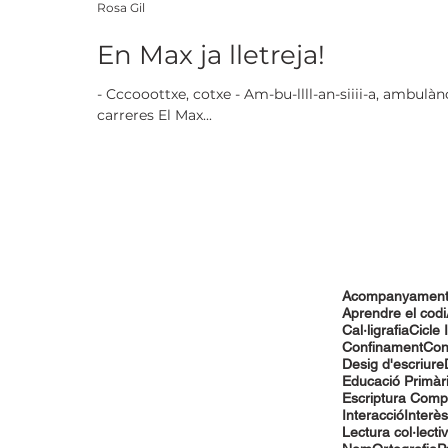
Rosa Gil
En Max ja lletreja!
- Cccooottxe, cotxe - Am-bu-llll-an-siiii-a, ambulà
carreres El Max...
Acompanyamen
Aprendre el codi
Cal·ligrafia
Cicle I
Confinament
Con
Desig d'escriure
Educació Primàr
Escriptura Comp
Interacció
Interès
Lectura col·lecti