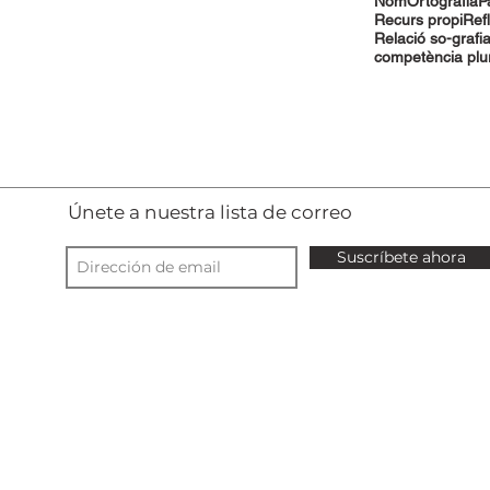
Nom
Ortografia
P
Recurs propi
Ref
Relació so-grafi
competència plur
Únete a nuestra lista de correo
Suscríbete ahora