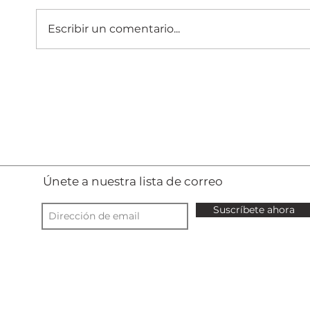
Escribir un comentario...
A l'aula de llum
Únete a nuestra lista de correo
Suscríbete ahora